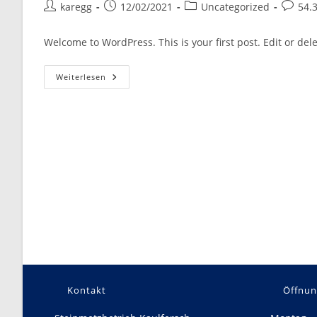
Beitrags-
Beitrag
Beitrags-
Beitrag
karegg
12/02/2021
Uncategorized
54.
Autor:
veröffentlicht:
Kategorie:
Kommen
Welcome to WordPress. This is your first post. Edit or delet
Hello
Weiterlesen
World!
Kontakt
Öffnun