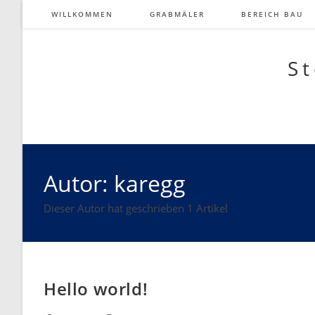
Zum
WILLKOMMEN
GRABMÄLER
BEREICH BAU
Inhalt
springen
St
Autor:
karegg
Dieser Autor hat geschrieben 1 Artikel
Hello world!