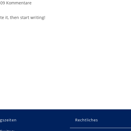
s-
309 Kommentare
tare:
e it, then start writing!
gszeiten
Rechtliches